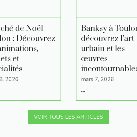
ché de Noël
Banksy à Toulon
lon : Découvrez
découvrez l’art
animations,
urbain et les
ets et
œuvres
ialités
incontournable
8, 2026
mars 7, 2026
VOIR TOUS LES ARTICLES